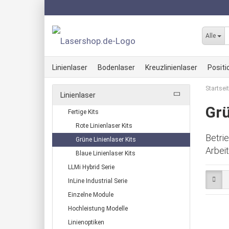
Alle
Linienlaser
Bodenlaser
Kreuzlinienlaser
Positi
Startsei
Linienlaser
Rote Linienlaser Kits
Rote Kreuzlinienlaser Kits
Rote
Grü
Fertige Kits
Grüne Linienlaser Kits
Grüne Kreuzlinienlaser Kit
Grün
Rote Linienlaser Kits
Blaue Linienlaser Kits
Blaue Kreuzlinienlaser Kit
Betri
Grüne Linienlaser Kits
Arbei
Rot
Blaue Linienlaser Kits
Rote LLMi Linienlaser
Rote KLMi Kreuzlinien Las
Grü
LLMi Hybrid Serie
Grüne LLMi Linienlaser
Grüne KLMi Kreuzlinien La
InLine Industrial Serie
Blaue LLMi Linienlaser
Einzelne Module
Hochleistung Modelle
Linienoptiken