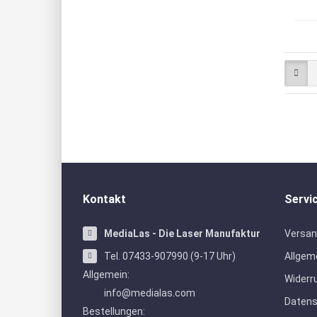
Kontakt
Servi
MediaLas - Die Laser Manufaktur
Versan
Tel. 07433-907990 (9-17 Uhr)
Allgem
Allgemein:
Widerr
info@medialas.com
Daten
Bestellungen: