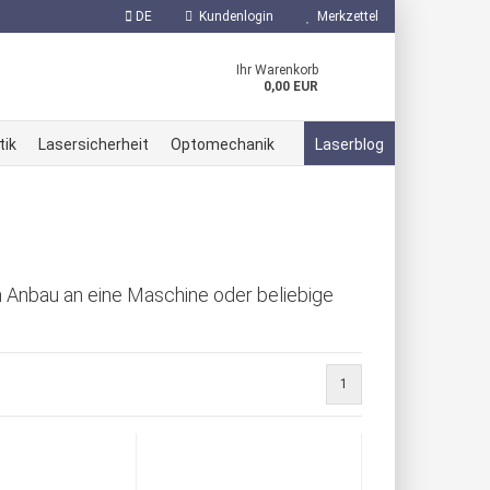
DE
Kundenlogin
Merkzettel
Ihr Warenkorb
0,00 EUR
tik
Lasersicherheit
Optomechanik
Laserblog
n Anbau an eine Maschine oder beliebige
erstellen
ort vergessen?
1