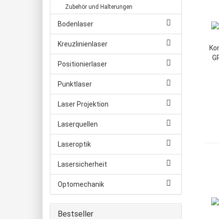
Rote Kreuzlaser Module
Zubehör und Halterungen
Rote Linienlaser Module
Grüne Kreuzlaser Module
Bodenlaser
Grüne Linienlaser Module
Blaue Kreuzlaser Module
Kreuzlinienlaser
Blaue Linienlaser Module
Kom
GR
Positionierlaser
Punktlaser
Laser Projektion
Laserquellen
Laseroptik
Lasersicherheit
Optomechanik
Bestseller