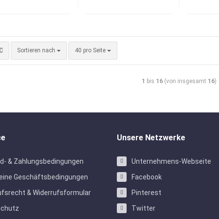
Sortieren nach
40 pro Seite
1
bis
16
(von insgesamt
16
)
ce
Unsere Netzwerke
d- & Zahlungsbedingungen
Unternehmens-Webseite
eine Geschäftsbedingungen
Facebook
ufsrecht & Widerrufsformular
Pinterest
schutz
Twitter