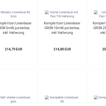
Grüne Laser Module
Blaue Laser Module
Infrarot IR Laser Module
plettset Linienlaser
Komplettset Linienlaser
Komplett
ÜN 5mW, justierbar,
GRÜN 10mW, justierbar,
GRÜN 25
inkl. Halterung
inkl. Halterung
inkl
214,79 EUR
214,80 EUR
25