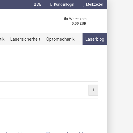
DE
Kundenlogin
Merkzettel
Ihr Warenkorb
0,00 EUR
tik
Lasersicherheit
Optomechanik
Laserblog
erstellen
1
ort vergessen?