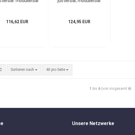
stierbar. modulierbar
justierbar, modulierbar
116,62 EUR
124,95 EUR
Sortieren nach
40 pro Seite
1
bis
6
(von insgesamt
6
)
ce
Unsere Netzwerke