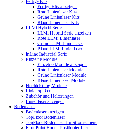
Fertige Kits
Fertige Kits anzeigen
Rote Linienlaser Kits
Grüne Linienlaser Kits
Blaue Linienlaser Kits
LLMi Hybrid Serie
LLMi Hybrid Serie anzeigen
Rote LLMi Linienlaser
Grüne LLMi Linienlaser
Blaue LLMi Linienlaser
InLine Industrial Serie
Einzelne Module
Einzelne Module anzeigen
Rote Linienlaser Module
Grüne Linienlaser Module
Blaue Linienlaser Module
Hochleistung Modelle
Linienoptiken
Zubehör und Halterungen
Linienlaser anzeigen
Bodenlaser
Bodenlaser anzeigen
TopFloor Bodenlaser
TopFloor Bodenlaser für Stromschiene
FloorPoint Boden Positionier Laser