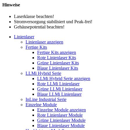
Hinweise
Laserklasse beachten!
Stromversorgung stabilisiert und Peak-frei!
Gehäusepotential beachten!
Linienlaser
Linienlaser anzeigen
Fertige Kits
Fertige Kits anzeigen
Rote Linienlaser Kits
Grüne Linienlaser Kits
Blaue Linienlaser Kits
LLMi Hybrid Serie
LLMi Hybrid Serie anzeigen
Rote LLMi Linienlaser
Grüne LLMi Linienlaser
Blaue LLMi Linienlaser
InLine Industrial Serie
Einzelne Module
Einzelne Module anzeigen
Rote Linienlaser Module
Grüne Linienlaser Module
Blaue Linienlaser Module