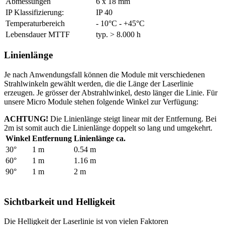
Abmessungen
6 x 18 mm
IP Klassifizierung:
IP 40
Temperaturbereich
- 10°C - +45°C
Lebensdauer MTTF
typ. > 8.000 h
Linienlänge
Je nach Anwendungsfall können die Module mit verschiedenen
Strahlwinkeln gewählt werden, die die Länge der Laserlinie
erzeugen. Je grösser der Abstrahlwinkel, desto länger die Linie. Für
unsere Micro Module stehen folgende Winkel zur Verfügung:
ACHTUNG!
Die Linienlänge steigt linear mit der Entfernung. Bei
2m ist somit auch die Linienlänge doppelt so lang und umgekehrt.
Winkel
Entfernung
Linienlänge ca.
30°
1 m
0.54 m
60°
1 m
1.16 m
90°
1 m
2 m
Sichtbarkeit und Helligkeit
Die Helligkeit der Laserlinie ist von vielen Faktoren