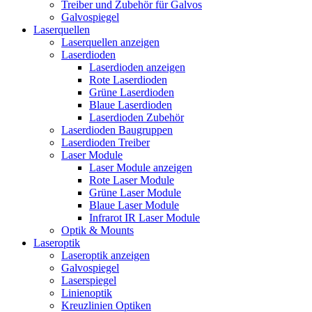
Treiber und Zubehör für Galvos
Galvospiegel
Laserquellen
Laserquellen anzeigen
Laserdioden
Laserdioden anzeigen
Rote Laserdioden
Grüne Laserdioden
Blaue Laserdioden
Laserdioden Zubehör
Laserdioden Baugruppen
Laserdioden Treiber
Laser Module
Laser Module anzeigen
Rote Laser Module
Grüne Laser Module
Blaue Laser Module
Infrarot IR Laser Module
Optik & Mounts
Laseroptik
Laseroptik anzeigen
Galvospiegel
Laserspiegel
Linienoptik
Kreuzlinien Optiken