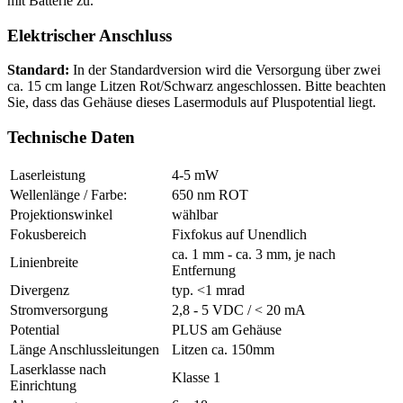
mit Batterie zu.
Elektrischer Anschluss
Standard:
In der Standardversion wird die Versorgung über zwei
ca. 15 cm lange Litzen Rot/Schwarz angeschlossen. Bitte beachten
Sie, dass das Gehäuse dieses Lasermoduls auf Pluspotential liegt.
Technische Daten
Laserleistung
4-5 mW
Wellenlänge / Farbe:
650 nm ROT
Projektionswinkel
wählbar
Fokusbereich
Fixfokus auf Unendlich
ca. 1 mm - ca. 3 mm, je nach
Linienbreite
Entfernung
Divergenz
typ. <1 mrad
Stromversorgung
2,8 - 5 VDC / < 20 mA
Potential
PLUS am Gehäuse
Länge Anschlussleitungen
Litzen ca. 150mm
Laserklasse nach
Klasse 1
Einrichtung