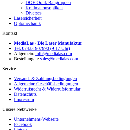
DOE Optik Baugruppen
Kollimationsoptiken
Diverses
Lasersicherheit
Optomechanik
Kontakt
MediaLas - Die Laser Manufaktur
Tel. 07433-907990 (9-17 Uhr)
Allgemein:
info@medialas.com
Bestellungen:
sales@medialas.com
Service
Versand- & Zahlungsbedingungen
Allgemeine Geschäftsbedingungen
Widerrufsrecht & Widerrufsformular
Datenschutz
Impressum
Unsere Netzwerke
Unternehmens-Webseite
Facebook
Pinterest