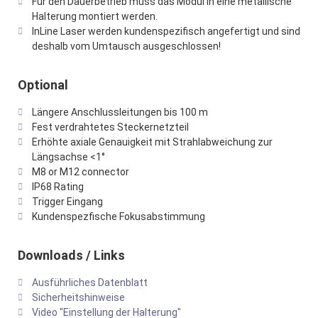
Für den Dauerbetrieb muss das Modul in eine metallische
Halterung montiert werden.
InLine Laser werden kundenspezifisch angefertigt und sind
deshalb vom Umtausch ausgeschlossen!
Optional
Längere Anschlussleitungen bis 100 m
Fest verdrahtetes Steckernetzteil
Erhöhte axiale Genauigkeit mit Strahlabweichung zur
Längsachse <1°
M8 or M12 connector
IP68 Rating
Trigger Eingang
Kundenspezfische Fokusabstimmung
Downloads / Links
Ausführliches Datenblatt
Sicherheitshinweise
Video "Einstellung der Halterung"