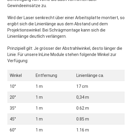
Gewindeeinsätze zu.
Wird der Laser senkrecht über einer Arbeitsplatte montiert, so
ergibt sich die Linienlänge aus dem Abstand und dem
Projektionswinkel. Bei Schrägmontage kann sich die
Linienlänge deutlich verlängern.
Prinzipiell gilt: Je grösser der Abstrahlwinkel, desto länger die
Linie. Für unsere InLine Module stehen folgende Winkel zur
Verfügung:
Winkel
Entfernung
Linienlänge ca.
10°
1 m
17 cm
20°
1 m
0,34 m
35°
1 m
0.62 m
45°
1 m
0.85 m
60°
1 m
1.16 m