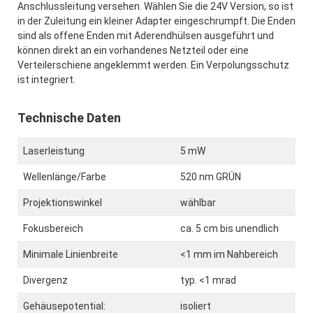
Anschlussleitung versehen. Wählen Sie die 24V Version, so ist
in der Zuleitung ein kleiner Adapter eingeschrumpft. Die Enden
sind als offene Enden mit Aderendhülsen ausgeführt und
können direkt an ein vorhandenes Netzteil oder eine
Verteilerschiene angeklemmt werden. Ein Verpolungsschutz
ist integriert.
Technische Daten
Laserleistung
5 mW
Wellenlänge/Farbe
520 nm GRÜN
Projektionswinkel
wählbar
Fokusbereich
ca. 5 cm bis unendlich
Minimale Linienbreite
<1 mm im Nahbereich
Divergenz
typ. <1 mrad
Gehäusepotential:
isoliert