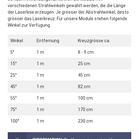
verschiedenen Strahlwinkeln gewählt werden, die die Länge
der Laserlinie erzeugen. Je grösser der Abstrahlwinkel, desto
grösser das Laserkreuz. Für unsere Module stehen folgende
Winkel zur Verfügung.
Winkel
Entfernung
Kreuzgrösse ca.
5°
1 m
8 - 9 cm
15°
1 m
25 cm
25°
1 m
45 cm
45°
1 m
82 cm
55°
1 m
100 cm
75°
1 m
170 cm
100°
1 m
230 cm